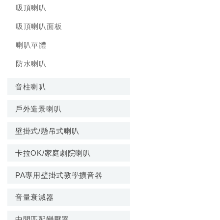
吸頂喇叭
吸頂喇叭面板
喇叭單體
防水喇叭
音柱喇叭
戶外造景喇叭
壁掛式/懸吊式喇叭
卡拉OK/家庭劇院喇叭
PA專用壁掛式教學擴音器
音量衰減器
中間匹配變壓器