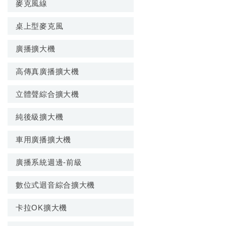
麥克風線
桌上型麥克風
廣播擴大機
高傳真廣播擴大機
立體聲綜合擴大機
純後級擴大機
車用廣播擴大機
廣播系統週邊-前級
數位式迴音綜合擴大機
卡拉OK擴大機