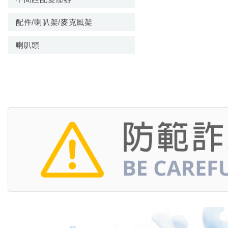
配件/喇叭架/麥克風架
喇叭頭