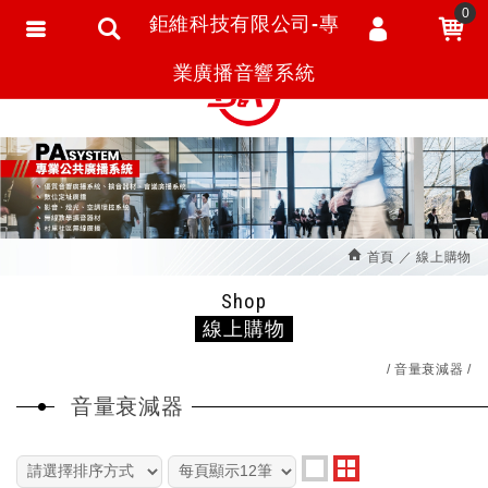
0
鉅維科技有限公司-專
會員登入
繁體中文
業廣播音響系統
會員註冊
忘記密碼
訂單查詢
追蹤清單
首頁
線上購物
匯款通知
Shop
線上購物
音量衰減器
音量衰減器