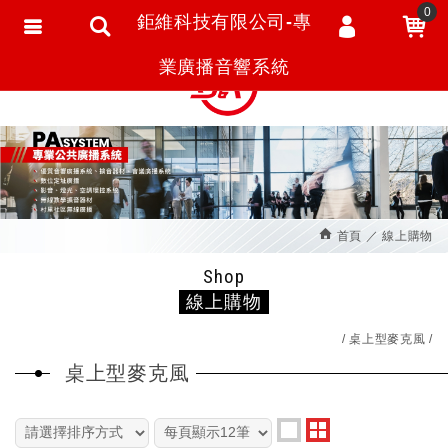
0
鉅維科技有限公司-專
會員登入
繁體中文
業廣播音響系統
會員註冊
忘記密碼
訂單查詢
追蹤清單
首頁
線上購物
匯款通知
Shop
線上購物
桌上型麥克風
桌上型麥克風