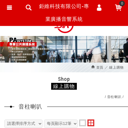
0
鉅維科技有限公司-專
會員登入
繁體中文
業廣播音響系統
會員註冊
忘記密碼
訂單查詢
追蹤清單
首頁
線上購物
匯款通知
Shop
線上購物
音柱喇叭
音柱喇叭