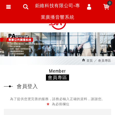
0
鉅維科技有限公司-專
會員登入
繁體中文
業廣播音響系統
會員註冊
忘記密碼
訂單查詢
追蹤清單
首頁
會員專區
匯款通知
Member
會員專區
會員登入
為了提供您更完善的服務，請務必輸入正確的資料，謝謝您。
為必填欄位