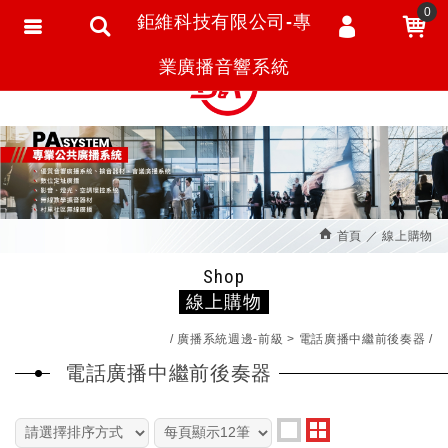
0
鉅維科技有限公司-專
會員登入
繁體中文
業廣播音響系統
會員註冊
忘記密碼
訂單查詢
追蹤清單
首頁
線上購物
匯款通知
Shop
線上購物
廣播系統週邊-前級
電話廣播中繼前後奏器
電話廣播中繼前後奏器