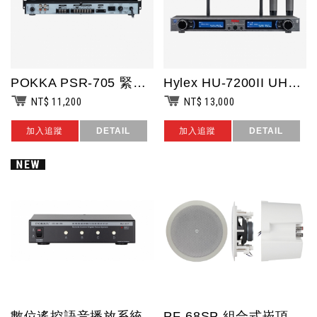
POKKA PSR-705 緊急廣播連動控制器 機櫃型
Hylex HU-7200II UHF雙頻無線麥克風系統/2支無線手握麥克風/音...
NT$ 11,200
NT$ 13,000
加入追蹤
DETAIL
加入追蹤
DETAIL
數位遙控語音播放系統
PF-68SP 組合式崁頂喇叭/同軸二音路/施工孔徑Φ205mm/承受功率30W...