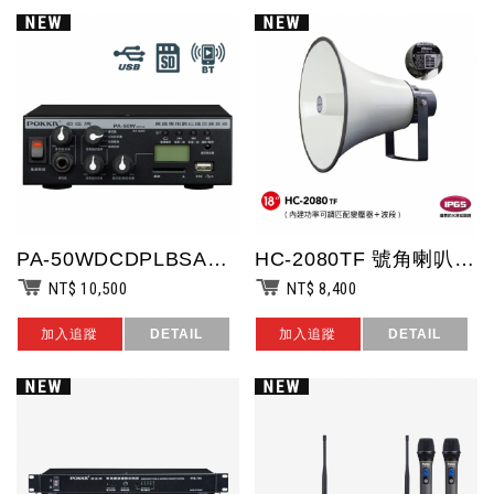
PA-50WDCDPLBSAR 車用廣播擴音器.音樂鈴少女的祈禱 + 給愛麗絲...
HC-2080TF 號角喇叭18吋75W 50/30/15/鋁質+鐵架/ 台灣製...
NT$ 10,500
NT$ 8,400
加入追蹤
DETAIL
加入追蹤
DETAIL