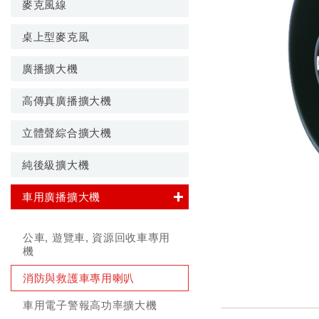
麥克風線
桌上型麥克風
廣播擴大機
高傳真廣播擴大機
立體聲綜合擴大機
純後級擴大機
車用廣播擴大機
公車, 遊覽車, 資源回收車專用
機
消防與救護車專用喇叭
車用電子警報高功率擴大機