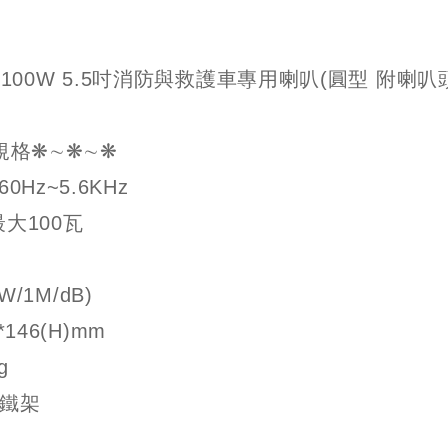
C 100W 5.5吋消防與救護車專用喇叭(圓型 附喇叭頭
規格❋∼❋∼❋
Hz~5.6KHz
最大100瓦
1W/1M/dB)
*146(H)mm
g
+鐵架