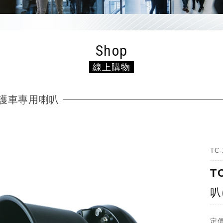
Shop
線上購物
護車專用喇叭
TC-
T
叭
定價