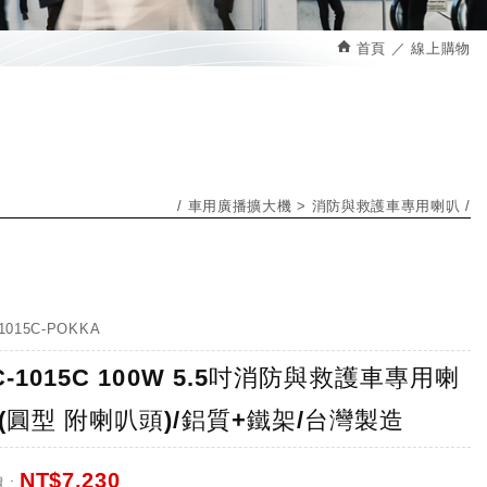
首頁
線上購物
車用廣播擴大機
消防與救護車專用喇叭
1015C-POKKA
C-1015C 100W 5.5吋消防與救護車專用喇
(圓型 附喇叭頭)/鋁質+鐵架/台灣製造
NT$
7,230
 :