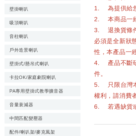
1. 為提供
壁掛喇叭
2. 本商品
吸頂喇叭
3. 退換貨條
音柱喇叭
必須是全新狀
戶外造景喇叭
性，本產品一
4. 產品不
壁掛式/懸吊式喇叭
件。
卡拉OK/家庭劇院喇叭
5. 只限台
PA專用壁掛式教學擴音器
權利，請消費者
音量衰減器
6. 若遇缺
中間匹配變壓器
配件/喇叭架/麥克風架