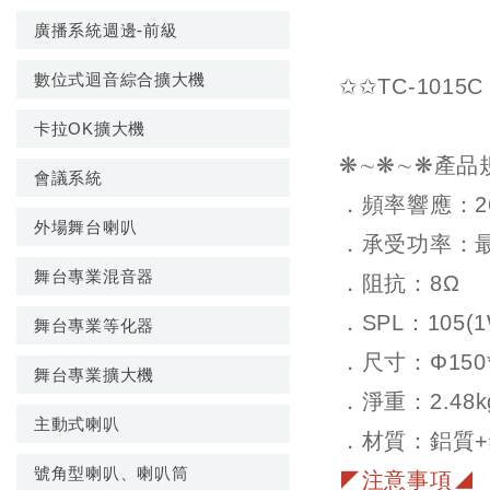
廣播系統週邊-前級
數位式迴音綜合擴大機
✩✩TC-1015
卡拉OK擴大機
❋∼❋∼❋產品
會議系統
．頻率響應：260
外場舞台喇叭
．承受功率
：
舞台專業混音器
．阻抗
：
8Ω
．SPL
：
105(
舞台專業等化器
．尺寸
：
Φ150
舞台專業擴大機
．淨重
：
2.48k
主動式喇叭
．材質
：
鋁質
號角型喇叭、喇叭筒
◤注意事項◢