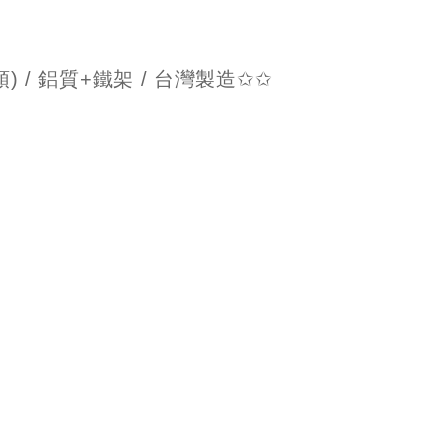
) / 鋁質+鐵架 / 台灣製造✩✩