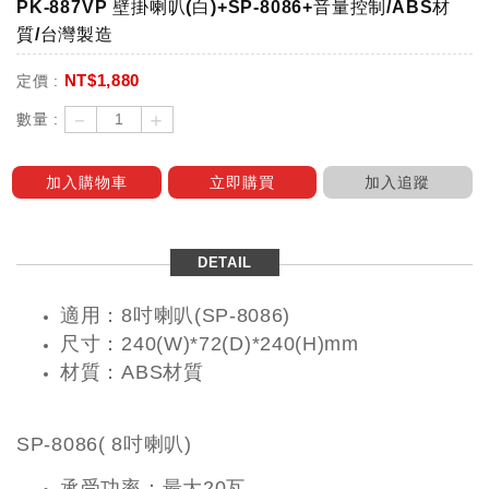
PK-887VP 壁掛喇叭(白)+SP-8086+音量控制/ABS材
質/台灣製造
NT$
1,880
定價 :
－
＋
數量 :
加入購物車
立即購買
加入追蹤
DETAIL
適用：8吋喇叭(SP-8086)
尺寸
：
240(W)*72(D)*240(H)mm
材質
：
ABS材質
SP-8086( 8吋喇叭)
承受功率
：
最大20瓦