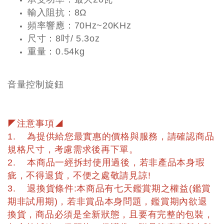
輸入阻抗
：
8Ω
頻率響應
：
70Hz~20KHz
尺寸
：
8吋/ 5.3oz
重量
：
0.54kg
音量控制旋鈕
◤注意事項◢
1. 為提供給您最實惠的價格與服務，請確認商品
規格尺寸，考慮需求後再下單。
2. 本商品一經拆封使用過後，若非產品本身瑕
疵，不得退貨，不便之處敬請見諒!
3. 退換貨條件:本商品有七天鑑賞期之權益(鑑賞
期非試用期)，若非賞品本身問題，鑑賞期內欲退
換貨，商品必須是全新狀態，且要有完整的包裝，