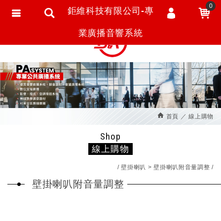
0
鉅維科技有限公司-專
會員登入
繁體中文
業廣播音響系統
會員註冊
忘記密碼
訂單查詢
追蹤清單
首頁
線上購物
匯款通知
Shop
線上購物
壁掛喇叭
壁掛喇叭附音量調整
壁掛喇叭附音量調整